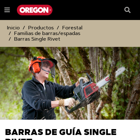
SALTAR
SALTAR
AL
AL
Recua
Menú
CONTENIDO
MENÚ
de
e
DE
búsqu
NAVEGACIÓN
Inicio
Productos
Forestal
Familias de barras/espadas
Barras Single Rivet
BARRAS DE GUÍA SINGLE