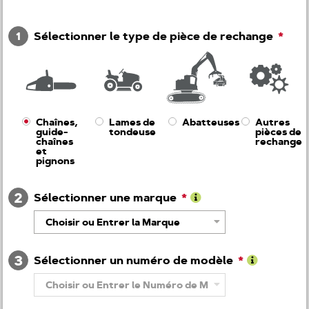
1
Sélectionner le type de pièce de rechange
Chaînes,
Lames de
Abatteuses
Autres
guide-
tondeuse
pièces de
chaînes
rechange
et
pignons
2
Sélectionner une marque
Pour
Choisir ou Entrer la Marque
en
savoir
plus
3
de
Sélectionner un numéro de modèle
Marque
Pour
Choisir ou Entrer le Numéro de Modèle
en
savoir