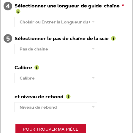
plus
4
Sélectionner une longueur de guide-chaîne
de
Numéro
de
Pour
modèle
en
Choisir ou Entrer la Longueur du Guide-chaîne
savoir
plus
5
de
Sélectionner le pas de chaîne de la scie
Longueur
Pour
de
Pas de chaîne
en
guide-
savoir
chaîne
plus
de
Calibre
Pas
Pour
de
Calibre
en
chaîne
savoir
plus
de
et niveau de rebond
Calibre
Pour
Niveau de rebond
en
savoir
plus
de
Niveau
POUR TROUVER MA PIÈCE