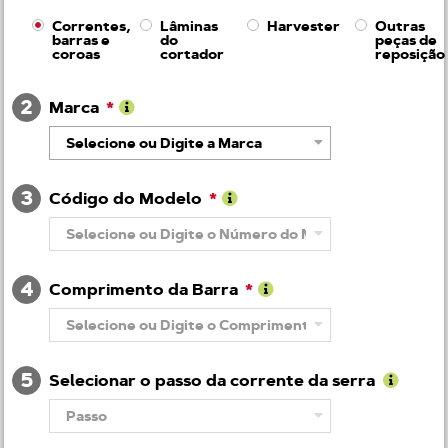
Correntes,
Lâminas
Harvester
Outras
barras e
do
peças de
coroas
cortador
reposição
2
Marca
Saiba
Selecione ou Digite a Marca
mais
sobre
Marca
3
Código do Modelo
Saiba
Selecione ou Digite o Número do Modelo
mais
sobre
Número
4
do
Comprimento da Barra
modelo
Saiba
Selecione ou Digite o Comprimento da Barra
mais
sobre
Comprimento
5
da
Selecionar o passo da corrente da serra
barra
Saiba
Passo
mais
sobre