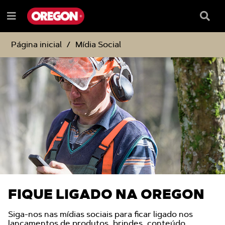
IGNORAR
IGNORAR
E
E
Caixa
Menu
SEGUIR
SEGUIR
de
e
PARA
PARA
pesqu
O
O
Página inicial
Mídia Social
CONTEÚDO
MENU
DE
NAVEGAÇÃO
FIQUE LIGADO NA OREGON
Siga-nos nas mídias sociais para ficar ligado nos
lançamentos de produtos, brindes, conteúdo