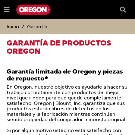
SALTAR
SALTAR
AL
AL
Recua
Menú
CONTENIDO
MENÚ
de
e
DE
búsqu
NAVEGACIÓN
Inicio
Garantía
GARANTÍA DE PRODUCTOS
OREGON
Garantía limitada de Oregon y piezas
de repuesto*
En Oregon, nuestro objetivo es ayudarle a hacer su
trabajo correctamente con productos del mejor
nivel que rinden para que quede completamente
satisfecho. Oregon | Blount, Inc. garantiza que sus
productos estarán libres de defectos en los
materiales y la fabricación mientras continúen
siendo propiedad del comprador minorista original.
Si por algún motivo usted no está satisfecho con