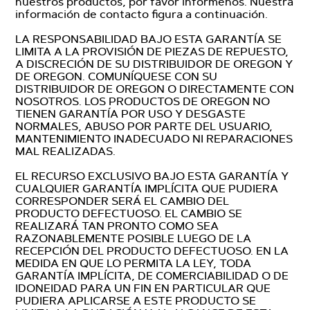
nuestros productos, por favor infórmenos. Nuestra
información de contacto figura a continuación.
LA RESPONSABILIDAD BAJO ESTA GARANTÍA SE
LIMITA A LA PROVISIÓN DE PIEZAS DE REPUESTO,
A DISCRECIÓN DE SU DISTRIBUIDOR DE OREGON Y
DE OREGON. COMUNÍQUESE CON SU
DISTRIBUIDOR DE OREGON O DIRECTAMENTE CON
NOSOTROS. LOS PRODUCTOS DE OREGON NO
TIENEN GARANTÍA POR USO Y DESGASTE
NORMALES, ABUSO POR PARTE DEL USUARIO,
MANTENIMIENTO INADECUADO NI REPARACIONES
MAL REALIZADAS.
EL RECURSO EXCLUSIVO BAJO ESTA GARANTÍA Y
CUALQUIER GARANTÍA IMPLÍCITA QUE PUDIERA
CORRESPONDER SERÁ EL CAMBIO DEL
PRODUCTO DEFECTUOSO. EL CAMBIO SE
REALIZARÁ TAN PRONTO COMO SEA
RAZONABLEMENTE POSIBLE LUEGO DE LA
RECEPCIÓN DEL PRODUCTO DEFECTUOSO. EN LA
MEDIDA EN QUE LO PERMITA LA LEY, TODA
GARANTÍA IMPLÍCITA, DE COMERCIABILIDAD O DE
IDONEIDAD PARA UN FIN EN PARTICULAR QUE
PUDIERA APLICARSE A ESTE PRODUCTO SE