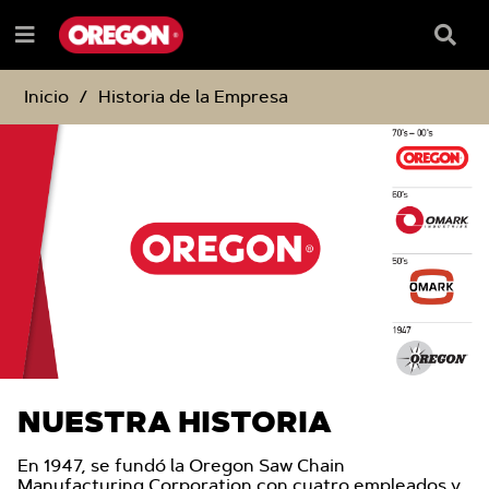
SALTAR
SALTAR
AL
AL
Recua
Menú
CONTENIDO
MENÚ
de
e
DE
búsqu
NAVEGACIÓN
Inicio
Historia de la Empresa
NUESTRA HISTORIA
En 1947, se fundó la Oregon Saw Chain
Manufacturing Corporation con cuatro empleados y