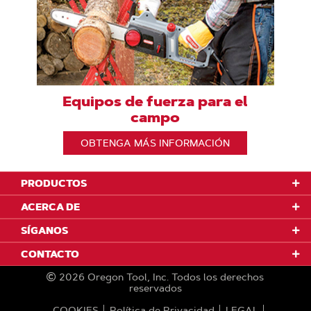
Equipos de fuerza para el
campo
OBTENGA MÁS INFORMACIÓN
PRODUCTOS
ACERCA DE
SÍGANOS
CONTACTO
2026
Oregon Tool, Inc.
Todos los derechos
reservados
COOKIES
Política de Privacidad
LEGAL