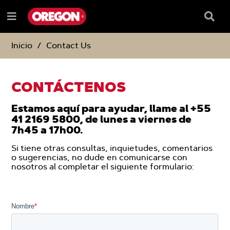
SALTAR
SALTAR
AL
AL
Recua
Menú
CONTENIDO
MENÚ
de
e
DE
búsqu
NAVEGACIÓN
Inicio
Contact Us
CONTÁCTENOS
Estamos aquí para ayudar, llame al +55
41 2169 5800, de lunes a viernes de
7h45 a 17h00.
Si tiene otras consultas, inquietudes, comentarios
o sugerencias, no dude en comunicarse con
nosotros al completar el siguiente formulario: