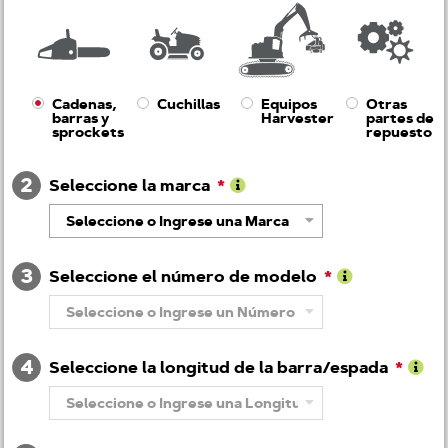
Cadenas,
Cuchillas
Equipos
Otras
barras y
Harvester
partes de
sprockets
repuesto
2
Seleccione la marca
Obtenga
Seleccione o Ingrese una Marca
más
información
sobre
3
Marca
Seleccione el número de modelo
Obtenga
Seleccione o Ingrese un Número de Modelo
más
información
sobre
4
Número
Seleccione la longitud de la barra/espada
de
Obte
modelo
Seleccione o Ingrese una Longitud de Barra
más
info
sobr