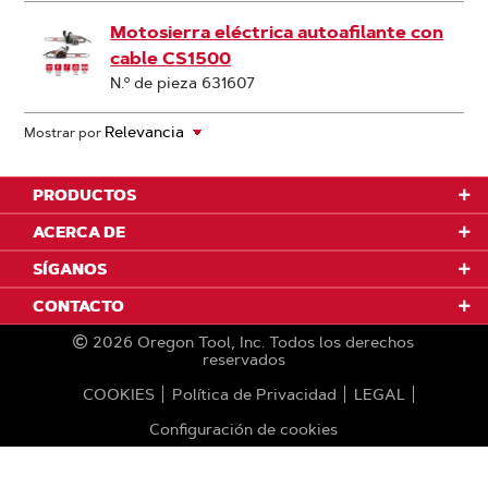
Motosierra eléctrica autoafilante con
cable CS1500
N.º de pieza 631607
Mostrar por
PRODUCTOS
ACERCA DE
SÍGANOS
CONTACTO
2026
Oregon Tool, Inc.
Todos los derechos
reservados
COOKIES
Política de Privacidad
LEGAL
Configuración de cookies