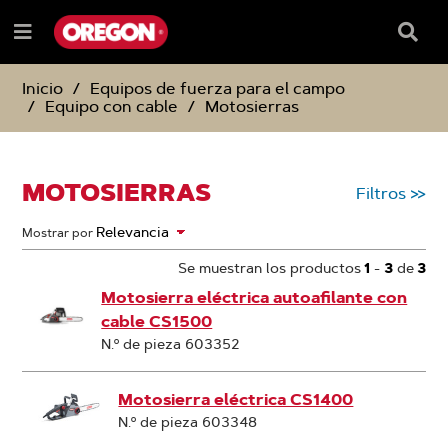
SALTAR
SALTAR
AL
AL
Recua
Menú
CONTENIDO
MENÚ
de
e
DE
búsqu
NAVEGACIÓN
Inicio
Equipos de fuerza para el campo
Equipo con cable
Motosierras
MOTOSIERRAS
Filtros
>>
Mostrar por
Se muestran los productos
1
-
3
de
3
Motosierra eléctrica autoafilante con
cable CS1500
N.º de pieza 603352
Motosierra eléctrica CS1400
N.º de pieza 603348