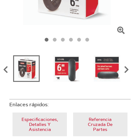
Haga
clic
para
amplia
la
image
Enlaces rápidos:
Especificaciones,
Referencia
Detalles Y
Cruzada De
Asistencia
Partes