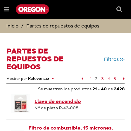
SALTAR
SALTAR
AL
AL
Recua
Menú
CONTENIDO
MENÚ
de
e
DE
búsqu
NAVEGACIÓN
Inicio
Partes de repuestos de equipos
PARTES DE
REPUESTOS DE
Filtros
>>
EQUIPOS
Página
1
2
Página
3
Página
4
Página
5
Pág
Mostrar por
Página
Se muestran los productos
21
-
40
de
2428
Llave de encendido
N.º de pieza R-42-008
Filtro de combustible, 15 micrones,