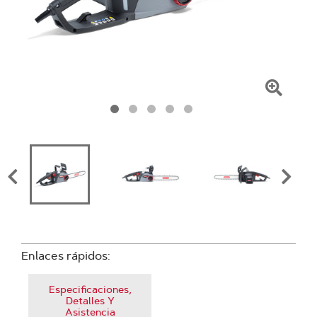
Haga
clic
para
amplia
la
image
Enlaces rápidos:
Especificaciones,
Detalles Y
Asistencia