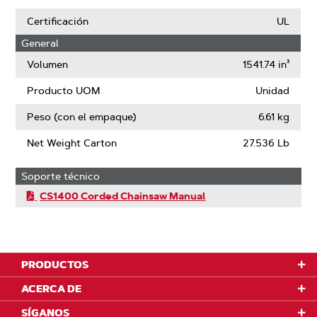
Certificación
UL
General
Volumen
1541.74 in³
Producto UOM
Unidad
Peso (con el empaque)
6.61 kg
Net Weight Carton
27.536 Lb
Soporte técnico
CS1400 Corded Chainsaw Manual
PRODUCTOS
ACERCA DE
SÍGANOS