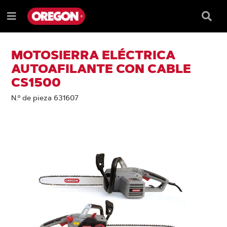
SALTAR
SALTAR
AL
AL
Recua
Menú
CONTENIDO
MENÚ
de
e
DE
búsqu
NAVEGACIÓN
MOTOSIERRA ELÉCTRICA
AUTOAFILANTE CON CABLE
CS1500
N.º de pieza 631607