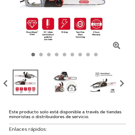
Haga
clic
para
amplia
la
image
Este producto solo está disponible a través de tiendas
minoristas o distribuidores de servicio.
Enlaces rápidos: