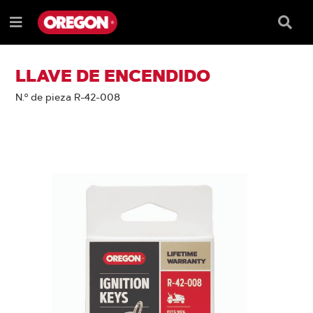
SALTAR
SALTAR
AL
AL
Recua
Menú
CONTENIDO
MENÚ
de
e
DE
búsqu
NAVEGACIÓN
LLAVE DE ENCENDIDO
N.º de pieza R-42-008