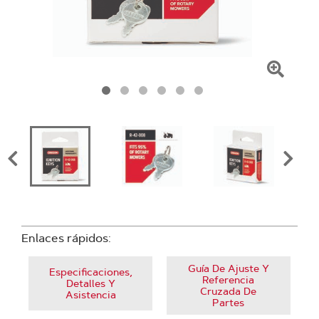
Haga
clic
para
amplia
la
image
Enlaces rápidos:
Guía De Ajuste Y
Especificaciones,
Referencia
Detalles Y
Cruzada De
Asistencia
Partes