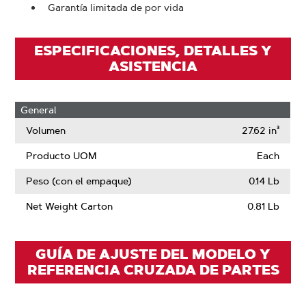
Garantía limitada de por vida
ESPECIFICACIONES, DETALLES Y
ASISTENCIA
General
Volumen
27.62 in³
Producto UOM
Each
Peso (con el empaque)
0.14 Lb
Net Weight Carton
0.81 Lb
GUÍA DE AJUSTE DEL MODELO Y
REFERENCIA CRUZADA DE PARTES