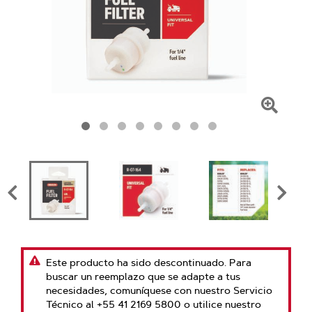
Haga
clic
para
amplia
la
image
Este producto ha sido descontinuado. Para
buscar un reemplazo que se adapte a tus
necesidades, comuníquese con nuestro Servicio
Técnico al +55 41 2169 5800 o utilice nuestro