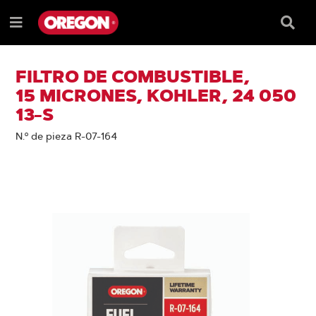
SALTAR
SALTAR
AL
AL
Recua
Menú
CONTENIDO
MENÚ
de
e
DE
búsqu
NAVEGACIÓN
FILTRO DE COMBUSTIBLE,
15 MICRONES, KOHLER, 24 050
13-S
N.º de pieza R-07-164