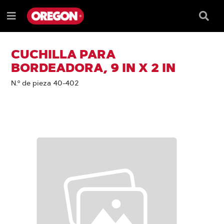
SALTAR
SALTAR
AL
AL
Recua
Menú
CONTENIDO
MENÚ
de
e
DE
búsqu
NAVEGACIÓN
CUCHILLA PARA
BORDEADORA, 9 IN X 2 IN
N.º de pieza 40-402