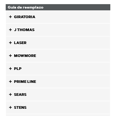
Guía de reemplazo
GIRATORIA
J THOMAS
LASER
MOWMORE
PLP
PRIME LINE
SEARS
STENS