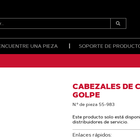
R...
Enviar
Búsqueda
ENCUENTRE UNA PIEZA
SOPORTE DE PRODUCT
CABEZALES DE 
GOLPE
N.º de pieza 55-983
Este producto solo está disponi
distribuidores de servicio.
Enlaces rápidos: