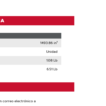
IA
1493.86 in³
Unidad
1.08 Lb
6.51 Lb
n correo electrónico a