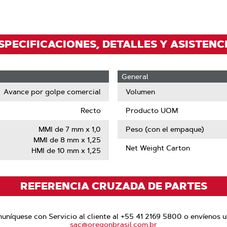
ampliar
la
imagen
SPECIFICACIONES, DETALLES Y ASISTENC
General
Avance por golpe comercial
Volumen
Recto
Producto UOM
MMI de 7 mm x 1,0
Peso (con el empaque)
MMI de 8 mm x 1,25
Net Weight Carton
HMI de 10 mm x 1,25
REFERENCIA CRUZADA DE PARTES
níquese con Servicio al cliente al +55 41 2169 5800 o envíenos u
sac@oregonbrasil.com.br