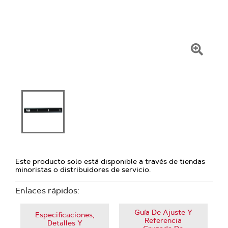
Haga
clic
para
amplia
la
image
Este producto solo está disponible a través de tiendas
minoristas o distribuidores de servicio.
Enlaces rápidos:
Guía De Ajuste Y
Especificaciones,
Referencia
Detalles Y