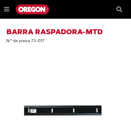
SALTAR
SALTAR
AL
AL
Recua
Menú
CONTENIDO
MENÚ
de
e
DE
búsqu
NAVEGACIÓN
BARRA RASPADORA-MTD
N.º de pieza 73-017