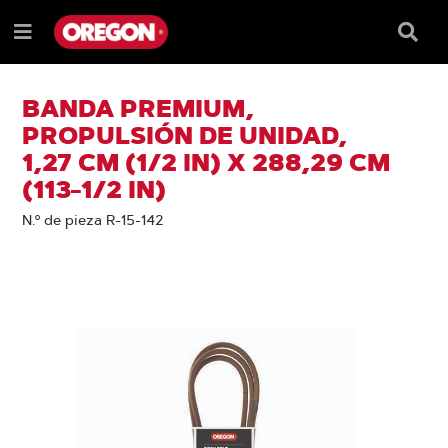
SALTAR
SALTAR
AL
AL
Recua
Menú
CONTENIDO
MENÚ
de
e
DE
búsqu
NAVEGACIÓN
BANDA PREMIUM,
PROPULSIÓN DE UNIDAD,
1,27 CM (1/2 IN) X 288,29 CM
(113-1/2 IN)
N.º de pieza R-15-142