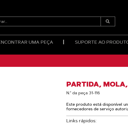
RAR...
Enviar
Pesquisa
ENCONTRAR UMA PEÇA
SUPORTE AO PRODUT
PARTIDA, MOLA
N.° da peça 31-116
Este produto está disponível u
fornecedores de serviço autori
Links rápidos: