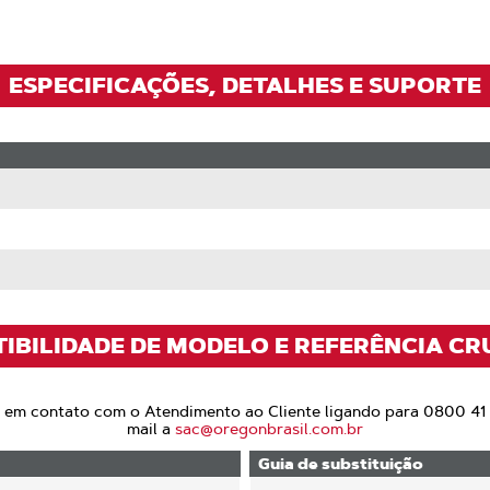
ESPECIFICAÇÕES, DETALHES E SUPORTE
TIBILIDADE DE MODELO E REFERÊNCIA CR
e em contato com o Atendimento ao Cliente ligando para 0800 41
mail a
sac@oregonbrasil.com.br
Guia de substituição