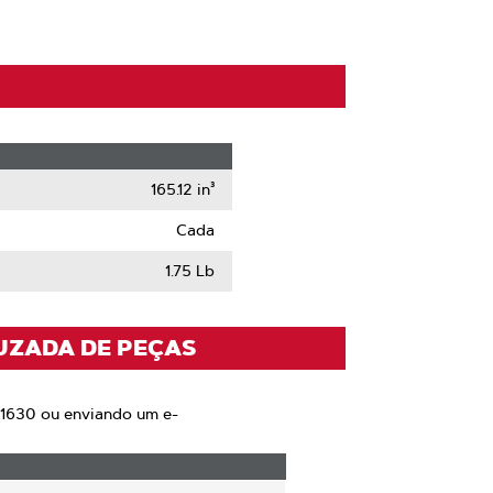
165.12 in³
Cada
1.75 Lb
UZADA DE PEÇAS
 1630 ou enviando um e-