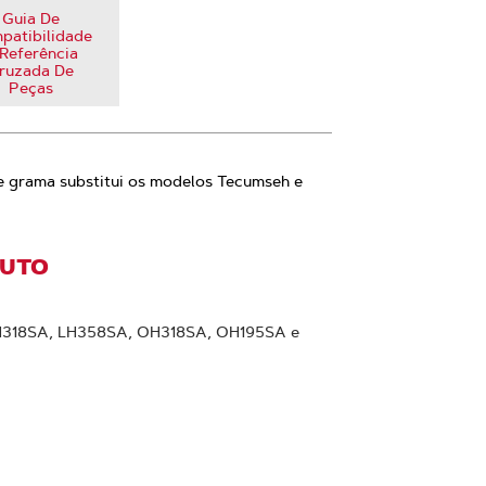
Guia De
patibilidade
Referência
ruzada De
Peças
e grama substitui os modelos Tecumseh e
DUTO
LH318SA, LH358SA, OH318SA, OH195SA e