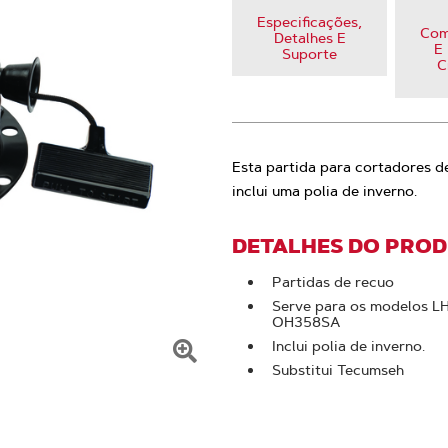
Especificações,
Com
Detalhes E
E 
Suporte
C
Esta partida para cortadores d
inclui uma polia de inverno.
DETALHES DO PRO
Partidas de recuo
Serve para os modelos 
OH358SA
Inclui polia de inverno.
Substitui Tecumseh
Clique
para
ampliar