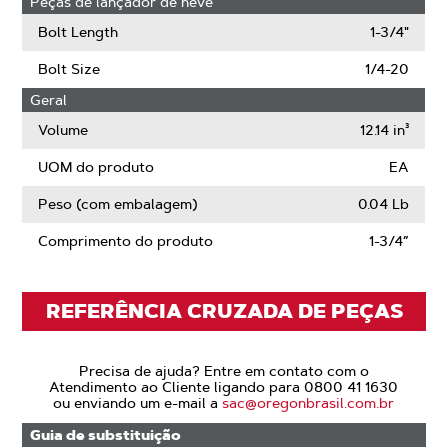
Peças de lançador de neve
Bolt Length
1-3/4"
Bolt Size
1/4-20
Geral
Volume
12.14 in³
UOM do produto
EA
Peso (com embalagem)
0.04 Lb
Comprimento do produto
1-3/4”
REFERÊNCIA CRUZADA DE PEÇAS
Precisa de ajuda? Entre em contato com o
Atendimento ao Cliente ligando para 0800 41 1630
ou enviando um e-mail a
sac@oregonbrasil.com.br
Guia de substituição