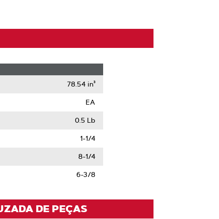
78.54 in³
EA
0.5 Lb
1-1/4
8-1/4
6-3/8
UZADA DE PEÇAS