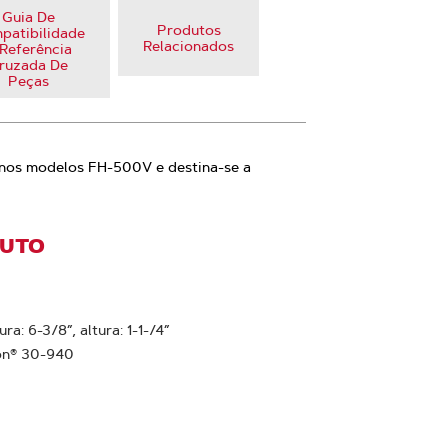
Guia De
Produtos
patibilidade
Relacionados
Referência
ruzada De
Peças
ve nos modelos FH-500V e destina-se a
DUTO
ra: 6-3/8”, altura: 1-1-/4”
gon® 30-940