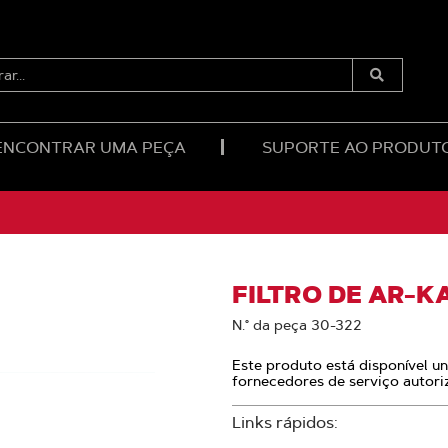
RAR...
Enviar
Pesquisa
ENCONTRAR UMA PEÇA
SUPORTE AO PRODUT
FILTRO DE AR-K
N.° da peça 30-322
Este produto está disponível u
fornecedores de serviço autori
Links rápidos: