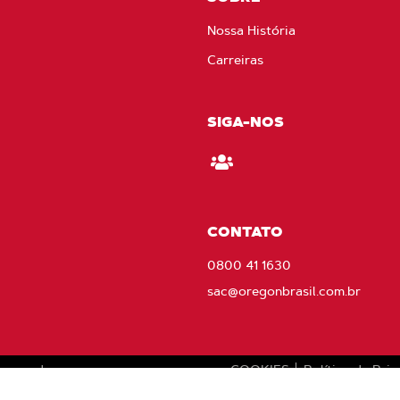
Nossa História
Carreiras
SIGA-NOS
Fique
ligado
na
CONTATO
Oregon
0800 41 1630
sac@oregonbrasil.com.br
eservados.
COOKIES
Política de Pri