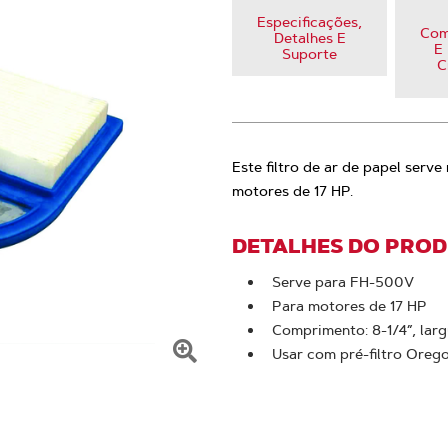
Especificações,
Com
Detalhes E
E 
Suporte
C
Este filtro de ar de papel ser
motores de 17 HP.
DETALHES DO PRO
Serve para FH-500V
Para motores de 17 HP
Comprimento: 8-1/4”, largu
Usar com pré-filtro Ore
Clique
para
ampliar