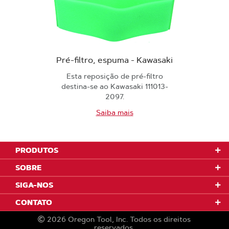
Pré-filtro, espuma - Kawasaki
Esta reposição de pré-filtro
destina-se ao Kawasaki 111013-
2097.
Saiba mais
PRODUTOS
SOBRE
SIGA-NOS
CONTATO
2026
Oregon Tool, Inc.
Todos os direitos
reservados.