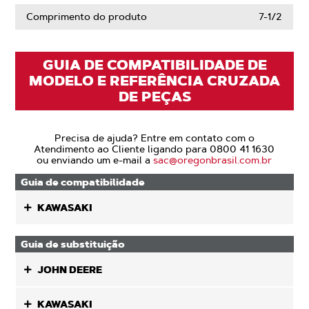
Comprimento do produto
7-1/2
GUIA DE COMPATIBILIDADE DE
MODELO E REFERÊNCIA CRUZADA
DE PEÇAS
Precisa de ajuda? Entre em contato com o
Atendimento ao Cliente ligando para 0800 41 1630
ou enviando um e-mail a
sac@oregonbrasil.com.br
Guia de compatibilidade
KAWASAKI
Guia de substituição
JOHN DEERE
KAWASAKI