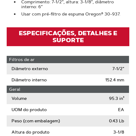
Comprimento: 7-1/2”, altura: 3-1/8”, diâmetro
interno: 6”
Usar com pré-filtro de espuma Oregon® 30-937.
ESPECIFICAÇÕES, DETALHES E
SUPORTE
Filtros de ar
Diâmetro externo
7-1/2"
Diâmetro interno
152.4 mm
Geral
Volume
95.3 in³
UOM do produto
EA
Peso (com embalagem)
0.43 Lb
Altura do produto
3-1/8