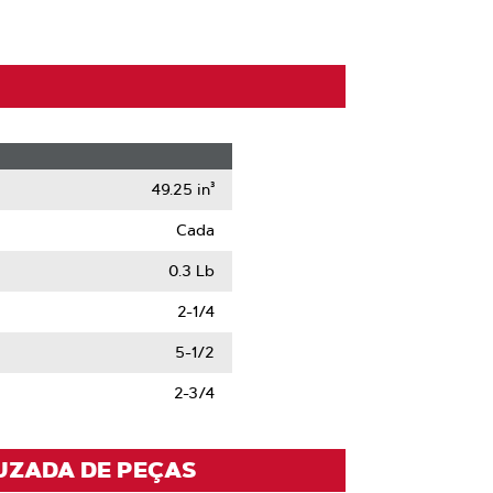
49.25 in³
Cada
0.3 Lb
2-1/4
5-1/2
2-3/4
UZADA DE PEÇAS