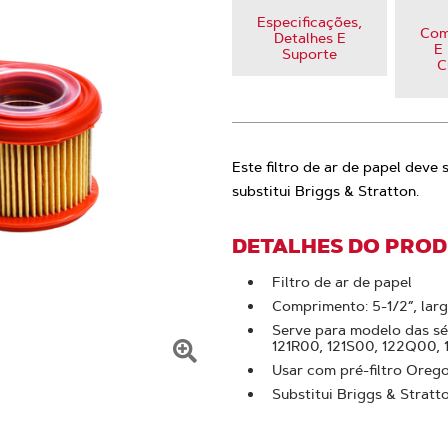
Especificações,
Com
Detalhes E
E 
Suporte
C
Este filtro de ar de papel deve
substitui Briggs & Stratton.
DETALHES DO PRO
Filtro de ar de papel
Comprimento: 5-1/2”, largu
Serve para modelo das sé
121R00, 121S00, 122Q00,
Usar com pré-filtro Oreg
Clique
Substitui Briggs & Stratt
para
ampliar