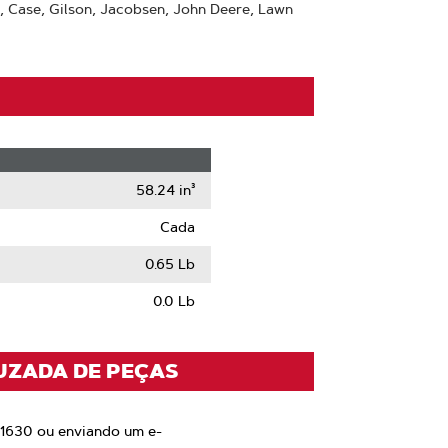
s, Case, Gilson, Jacobsen, John Deere, Lawn
58.24 in³
Cada
0.65 Lb
0.0 Lb
UZADA DE PEÇAS
 1630 ou enviando um e-