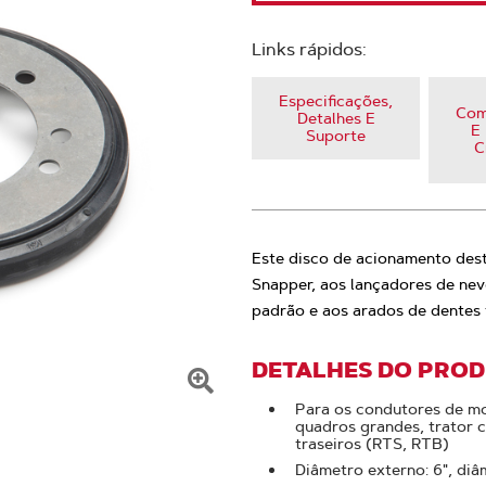
Links rápidos:
Especificações,
Com
Detalhes E
E 
Suporte
C
Este disco de acionamento dest
Snapper, aos lançadores de nev
padrão e aos arados de dentes 
DETALHES DO PRO
Clique
Para os condutores de mo
quadros grandes, trator 
para
traseiros (RTS, RTB)
ampliar
Diâmetro externo: 6", diâ