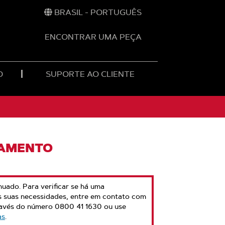
BRASIL - PORTUGUÊS
ENCONTRAR UMA PEÇA
O
SUPORTE AO CLIENTE
NAMENTO
nuado. Para verificar se há uma
s suas necessidades, entre em contato com
ravés do número 0800 41 1630 ou use
as
.