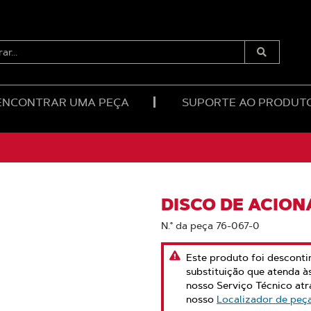
RAR...
Enviar
Pesquisa
ENCONTRAR UMA PEÇA
SUPORTE AO PRODUT
DISCO DE ACIO
N.° da peça 76-067-0
Este produto foi desconti
substituição que atenda à
nosso Serviço Técnico at
nosso
Localizador de peç