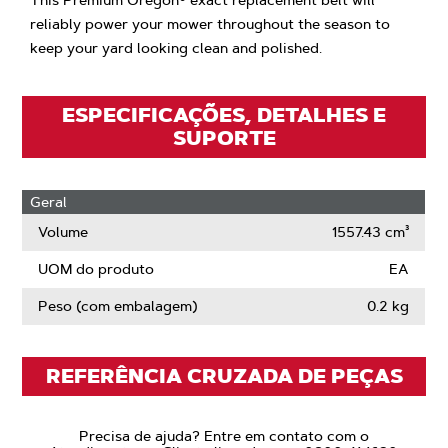
This Premium Oregon® exact replacement belt will
reliably power your mower throughout the season to
keep your yard looking clean and polished.
ESPECIFICAÇÕES, DETALHES E
SUPORTE
Geral
Volume
1557.43 cm³
UOM do produto
EA
Peso (com embalagem)
0.2 kg
REFERÊNCIA CRUZADA DE PEÇAS
Precisa de ajuda? Entre em contato com o