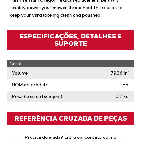
This Premium Oregon® exact replacement belt will
reliably power your mower throughout the season to
keep your yard looking clean and polished.
ESPECIFICAÇÕES, DETALHES E
SUPORTE
Geral
Volume
79.36 in³
UOM do produto
EA
Peso (com embalagem)
0.2 kg
REFERÊNCIA CRUZADA DE PEÇAS
Precisa de ajuda? Entre em contato com o