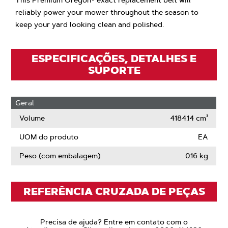
This Premium Oregon® exact replacement belt will
reliably power your mower throughout the season to
keep your yard looking clean and polished.
ESPECIFICAÇÕES, DETALHES E
SUPORTE
Geral
Volume
4184.14 cm³
UOM do produto
EA
Peso (com embalagem)
0.16 kg
REFERÊNCIA CRUZADA DE PEÇAS
Precisa de ajuda? Entre em contato com o