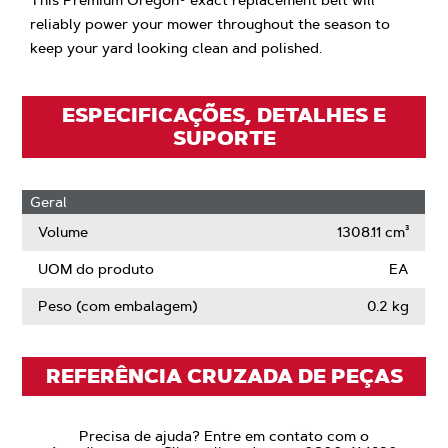
This Premium Oregon® exact replacement belt will
reliably power your mower throughout the season to
keep your yard looking clean and polished.
ESPECIFICAÇÕES, DETALHES E
SUPORTE
Geral
Volume
1308.11 cm³
UOM do produto
EA
Peso (com embalagem)
0.2 kg
REFERÊNCIA CRUZADA DE PEÇAS
Precisa de ajuda? Entre em contato com o