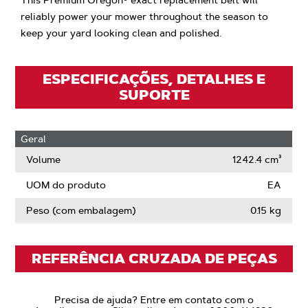
This Premium Oregon® exact replacement belt will
reliably power your mower throughout the season to
keep your yard looking clean and polished.
ESPECIFICAÇÕES, DETALHES E
SUPORTE
Geral
Volume
1242.4 cm³
UOM do produto
EA
Peso (com embalagem)
0.15 kg
REFERÊNCIA CRUZADA DE PEÇAS
Precisa de ajuda? Entre em contato com o