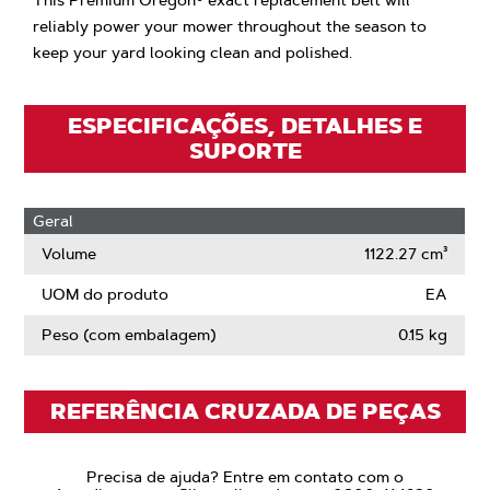
This Premium Oregon® exact replacement belt will
reliably power your mower throughout the season to
keep your yard looking clean and polished.
ESPECIFICAÇÕES, DETALHES E
SUPORTE
Geral
Volume
1122.27 cm³
UOM do produto
EA
Peso (com embalagem)
0.15 kg
REFERÊNCIA CRUZADA DE PEÇAS
Precisa de ajuda? Entre em contato com o