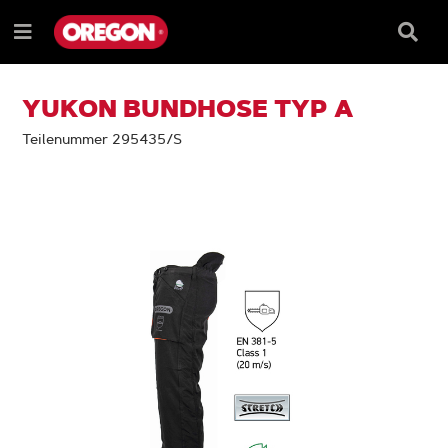
ZUM
ZUM
INHALT
NAVIGATIONSMENÜ
Suchf
Menü
e
YUKON BUNDHOSE TYP A
Teilenummer 295435/S