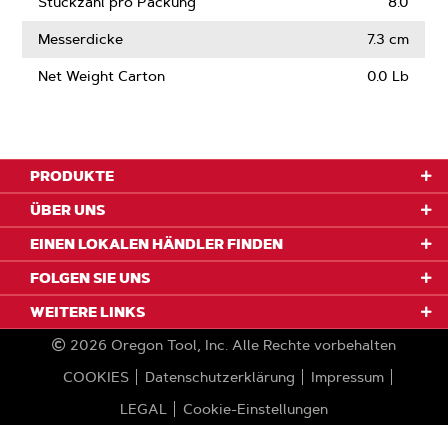
Stückzahl pro Packung
8.0
Messerdicke
7.3 cm
Net Weight Carton
0.0 Lb
PRODUKTE
ÜBER UNS
EINEN LOKALEN HÄNDLER FINDEN
FOLGEN SIE UNS
WEITERE LINKS
2026
Oregon Tool, Inc.
Alle Rechte vorbehalten
COOKIES
Datenschutzerklärung
Impressum
LEGAL
Cookie-Einstellungen