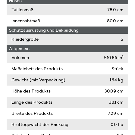
Hosen
Taillenmaß
78.0 cm
Innennahtmaß
80.0 cm
Schutzausrüstung und Bekleidung
Kleidergröße
S
Allgemein
Volumen
510.86 in³
Maßeinheit des Produkts
Stück
Gewicht (mit Verpackung)
1.64 kg
Höhe des Produkts
30.09 cm
Länge des Produkts
38.1 cm
Breite des Produkts
7.29 cm
Bruttogewicht der Packung
0.0 Lb