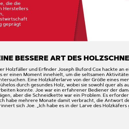
, die die
 Herstellers
n,
stwirtschaft
g geprägt
EINE BESSERE ART DES HOLZSCHN
er Holzfäller und Erfinder Joseph Buford Cox hackte an 
ls er einen Moment innehielt, um die seltsamen Aktivitä
ntersuchen. Eine Holzkäferlarve von der Größe eines men
ühelos durch gesundes Holz, wobei sie sowohl quer als a
rbeiten konnte. Joe war ein erfahrener Bediener der da
ägen, aber die Schneidkette war ein Problem. Es erfordert
Ich habe mehrere Monate damit verbracht, die Antwort de
rinnert sich Joe. „Ich habe es in der Larve des Holzkäfers