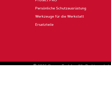
Protect PRO
Persönliche Schutzausrüstung
Werkzeuge für die Werkstatt
Ersatzteile
2026
Oregon Tool, Inc.
Alle Rechte vorbeh