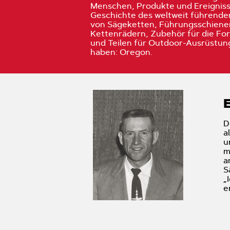
Menschen, Produkte und Ereignisse
Geschichte des weltweit führenden
von Sägeketten, Führungsschiene
Kettenrädern, Zubehör für die For
und Teilen für Outdoor-Ausrüstun
haben: Oregon.
D
a
u
m
a
S
„
e