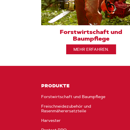
Forstwirtschaft und
Baumpflege
MEHR ERFAHREN.
PRODUKTE
Forstwirtschaft und Baumpflege
Freischneidezubehör und
Rasenmäherersatzteile
Harvester