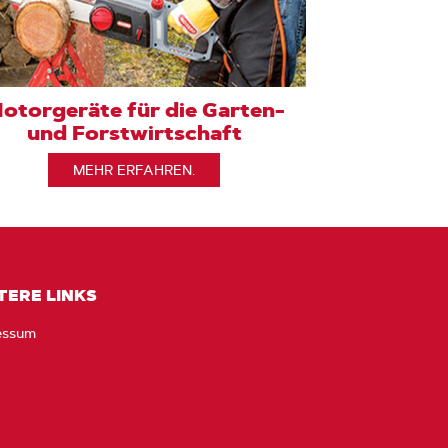
otorgeräte für die Garten-
und Forstwirtschaft
MEHR ERFAHREN.
TERE LINKS
essum