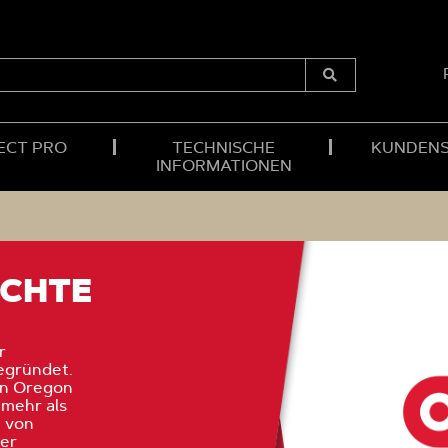
Submit
Search
ECT PRO
TECHNISCHE
KUNDENS
INFORMATIONEN
ICHTE
r
egründet.
on Oregon
 mehr als
 von
der