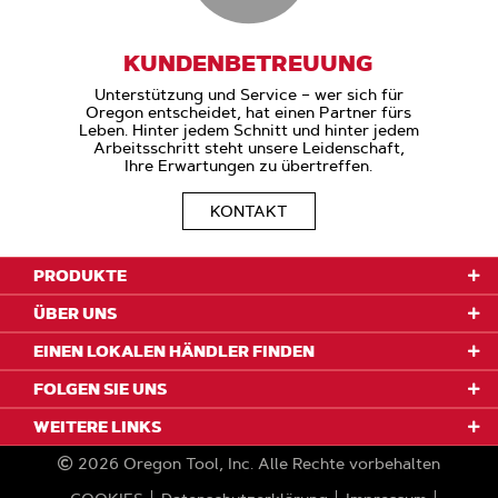
KUNDENBETREUUNG
Unterstützung und Service – wer sich für
Oregon entscheidet, hat einen Partner fürs
Leben. Hinter jedem Schnitt und hinter jedem
Arbeitsschritt steht unsere Leidenschaft,
Ihre Erwartungen zu übertreffen.
KONTAKT
PRODUKTE
ÜBER UNS
EINEN LOKALEN HÄNDLER FINDEN
FOLGEN SIE UNS
WEITERE LINKS
2026
Oregon Tool, Inc.
Alle Rechte vorbehalten