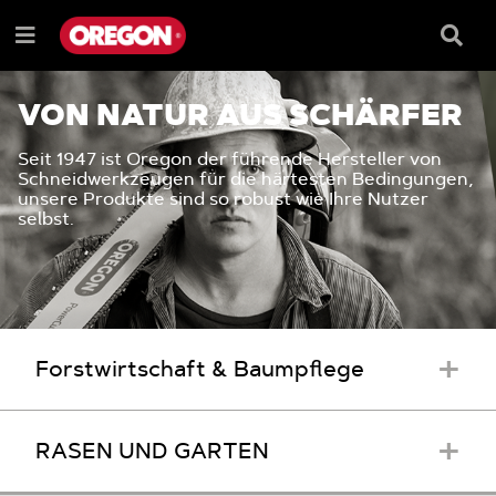
ZUM
ZUM
INHALT
NAVIGATIONSMENÜ
Suchf
Menü
e
VON NATUR AUS SCHÄRFER
Seit 1947 ist Oregon der führende Hersteller von
Schneidwerkzeugen für die härtesten Bedingungen,
unsere Produkte sind so robust wie Ihre Nutzer
selbst.
+
Forstwirtschaft & Baumpflege
+
RASEN UND GARTEN