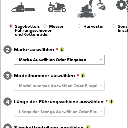
Sägeketten,
Messer
Harvester
Sons
Führungsschienen
Ersat
und Kettenräder
2
Marke auswählen
Learn
Marke Auswählen Oder Eingeben
More
About
Marke
3
Modellnummer auswählen
Learn
Modellnummer Auswählen Oder Eingeben
More
About
Modellnummer
4
Länge der Führungsschiene auswählen
Learn
Länge der Stange Auswählen Oder Eingeben
More
About
Länge
5
der
Sägekettenteilung auswählen