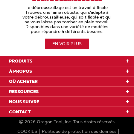
Le débroussaillage est un travail difficile.
Trouvez une lame robuste, qui s’adapte à
votre débroussailleuse, qui soit fiable et qui
ne vous laisse pas tomber en plein travail.
Disponibles dans une variété de modèles
pour répondre à différents besoins.
EN VOIR PLUS
PRODUITS
À PROPOS
OÙ ACHETER
RESSOURCES
NOUS SUIVRE
CONTACT
2026
Oregon Tool, Inc.
Tous droits réservés
COOKIES
Politique de protection des données