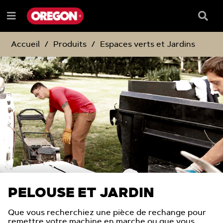
PASSER
PASSER
AU
AU
Barre
Menu
CONTENU
MENU
de
e
DE
reche
NAVIGATION
Accueil
Produits
Espaces verts et Jardins
PELOUSE ET JARDIN
Que vous recherchiez une pièce de rechange pour
remettre votre machine en marche ou que vous