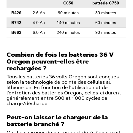
C650
batterie C750
B426
2.6 Ah
90 minutes
30 minutes
B742
4.0 Ah
140 minutes
60 minutes
B662
6.0 Ah
240 minutes
90 minutes
Combien de fois les batteries 36 V
Oregon peuvent-elles être
rechargées ?
Tous les batteries 36 volts Oregon sont conçues
selon la technologie de pointe des cellules au
lithium-ion. En fonction de l’utilisation et de
l’entretien des batteries Oregon, celles-ci durent
généralement entre 500 et 1 000 cycles de
charge/décharge.
Peut-on laisser le chargeur de la
batterie branché ?
Oui. Le chargeur de batterie est doté d’un circuit