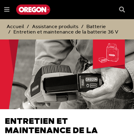
PASSER
PASSER
AU
AU
Barre
Menu
CONTENU
MENU
de
e
DE
reche
NAVIGATION
Accueil
Assistance produits
Batterie
Entretien et maintenance de la batterie 36 V
ENTRETIEN ET
MAINTENANCE DE LA