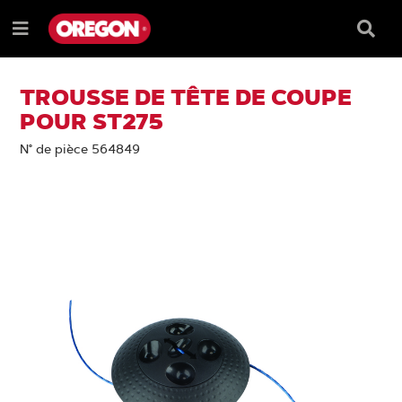
PASSER
PASSER
DIRECTEMENT
DIRECTEMENT
Barre
Menu
AU
AU
de
e
CONTENU
MENU
reche
DE
NAVIGATION
TROUSSE DE TÊTE DE COUPE
POUR ST275
N° de pièce 564849