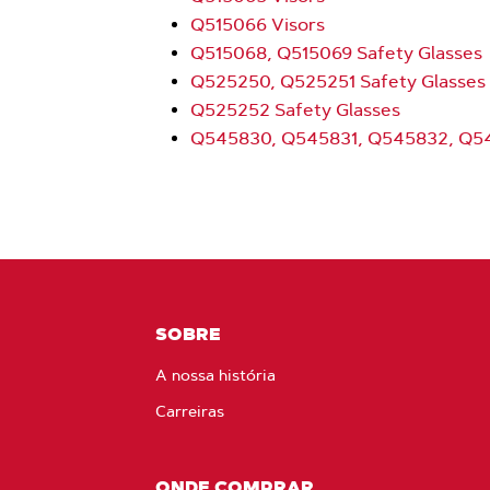
Q515066 Visors
Q515068, Q515069 Safety Glasses
Q525250, Q525251 Safety Glasses
Q525252 Safety Glasses
Q545830, Q545831, Q545832, Q54
SOBRE
A nossa história
Carreiras
ONDE COMPRAR