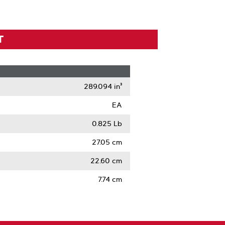
T
289.094 in³
EA
0.825 Lb
27.05 cm
22.60 cm
7.74 cm