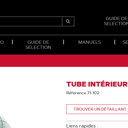
GUIDE DE
SELECTIO
Submit
Search
RO
GUIDE DE
MANUELS
SE
SELECTION
TUBE INTÉRIEUR,
Réference 71-102
TROUVER UN DÉTAILLANT
Liens rapides :