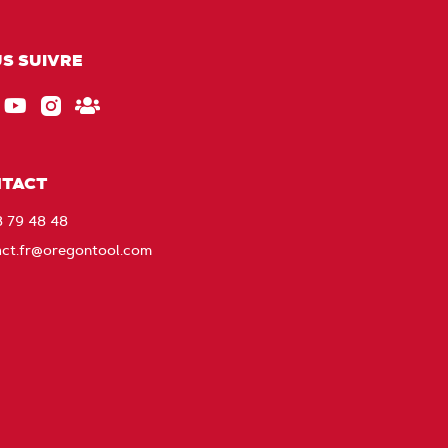
S SUIVRE
ebook
EU_YouTube_Footer_link
Instagram
Gardez
le
contact
TACT
avec
8 79 48 48
Oregon
act.fr@oregontool.com