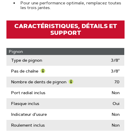
Pour une performance optimale, remplacez toutes
les trois jantes.
CARACTÉRISTIQUES, DÉTAILS ET
SUPPORT
Pignon
Type de pignon
3/8"
Pas de chaîne
3/8"
Learn
More
Nombre de dents de pignon
7.0
About
Learn
Pas
More
Port radial inclus
Non
de
About
chaîne
Nombre
Flasque inclus
Oui
de
dents
Indicateur d’usure
Non
de
pignon
Roulement inclus
Non