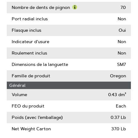
Learn
More
Nombre de dents de pignon
7.0
About
Learn
Pas
More
Port radial inclus
Non
de
About
chaîne
Nombre
Flasque inclus
Oui
de
dents
Indicateur d’usure
Non
de
pignon
Roulement inclus
Non
Dimensions de la languette
SM7
Famille de produit
Oregon
Général
Volume
0.43 dm³
FEO du produit
Each
Poids (avec l’emballage)
0.37 Lb
Net Weight Carton
37.0 Lb