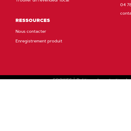
Trouver un revendeur local
04 7
cont
RESSOURCES
Nous contacter
Enregistrement produit
s
COOKIES
Politique de protection de