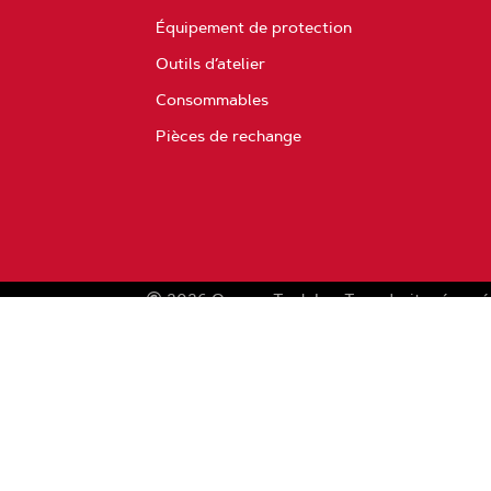
Équipement de protection
Outils d’atelier
Consommables
Pièces de rechange
2026
Oregon Tool, Inc.
Tous droits réservé