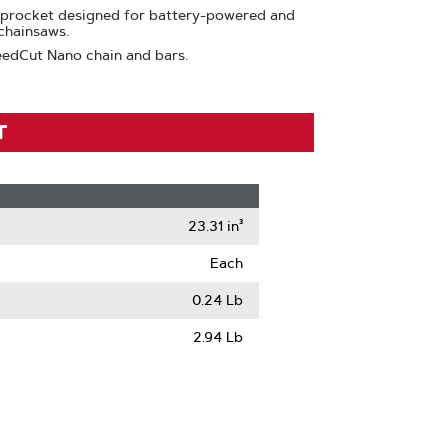
sprocket designed for battery-powered and
chainsaws.
edCut Nano chain and bars.
T
23.31 in³
Each
0.24 Lb
2.94 Lb