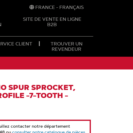
FRANCE - FRANÇAIS
SITE DE VENTE EN LIGNE
N
B2B
RVICE CLIENT
TROUVER UN
REVENDEUR
O SPUR SPROCKET,
OFILE -7-TOOTH -
euillez contacter notre département
 48 ou
consulter notre catalogue de pièces