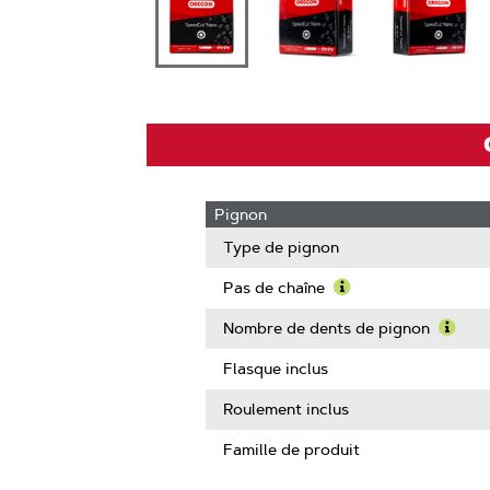
Pignon
Type de pignon
Pas de chaîne
Learn
More
Nombre de dents de pignon
About
Learn
Pas
More
Flasque inclus
de
Abou
chaîne
Nomb
Roulement inclus
de
dents
Famille de produit
de
pigno