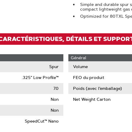
pour
Simple and durable spur 
zoomer
compact lightweight gas 
Optimized for 80TXL Spe
CARACTÉRISTIQUES, DÉTAILS ET SUPPOR
Général
Spur
Volume
.325" Low Profile™
FEO du produit
7.0
Poids (avec l’emballage)
Non
Net Weight Carton
t
re
Non
SpeedCut™ Nano
n