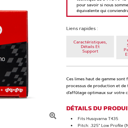
pour savoir si nous somm
équivalente qui conviendra
Liens rapides :
Caractéristiques,
Détails Et
P
Support
E
Ces limes haut de gamme sont fa
processus de production et de f
d’affûtage optimaux sur votre 
DÉTAILS DU PRODU
Fits Husqvarna T435
Cliquer
Pitch: .325" Low Profile 