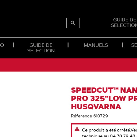
GUIDE DE
SELECTIO
Submit
Search
RO
GUIDE DE
MANUELS
SE
SELECTION
SPEEDCUT™ NAN
PRO 325"LOW PR
HUSQVARNA
Réference 610729
Ce produit a été arrêté.V
technique au 04 78 79 48