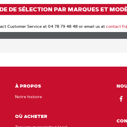
DE DE SÉLECTION PAR MARQUES ET MOD
act Customer Service at 04 78 79 48 48 or email us at
contact.f
À PROPOS
NOU
Notre histoire
Fac
OÙ ACHETER
CON