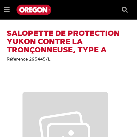
PASSER
PASSER
AU
AU
Barre
Menu
CONTENU
MENU
de
e
DE
reche
NAVIGATION
SALOPETTE DE PROTECTION
YUKON CONTRE LA
TRONÇONNEUSE, TYPE A
Réference 295445/L