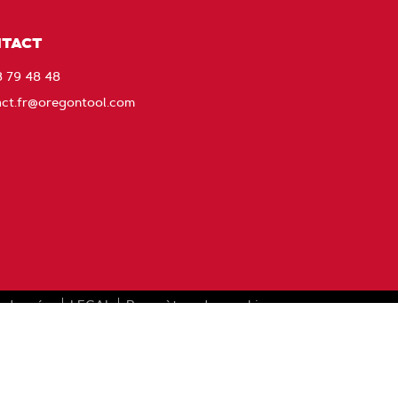
le
contact
TACT
avec
8 79 48 48
Oregon
act.fr@oregontool.com
s données
LEGAL
Paramètres des cookies