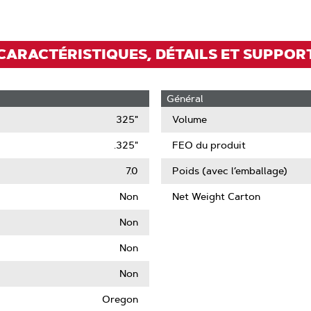
CARACTÉRISTIQUES, DÉTAILS ET SUPPOR
Général
325"
Volume
.325"
FEO du produit
7.0
Poids (avec l’emballage)
Non
Net Weight Carton
t
re
Non
Non
n
Non
Oregon