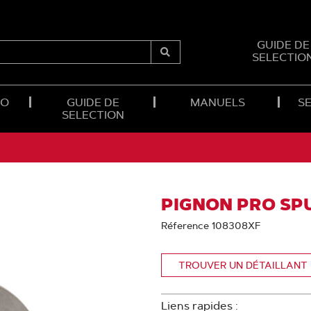
GUIDE DE
SELECTIO
Submit
Search
RO
GUIDE DE
MANUELS
SE
SELECTION
PIGNON PRO SP
Réference 108308XF
TROUVER UN DÉTAILLANT
Liens rapides :