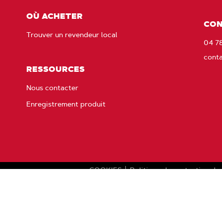
OÙ ACHETER
CON
Trouver un revendeur local
04 7
cont
RESSOURCES
Nous contacter
Enregistrement produit
s
COOKIES
Politique de protection de