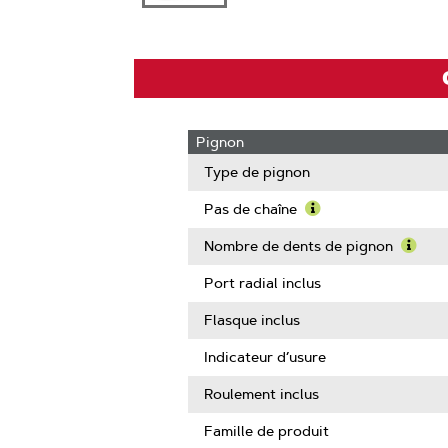
Pignon
Type de pignon
Pas de chaîne
Learn
More
Nombre de dents de pignon
About
Learn
Pas
More
Port radial inclus
de
Abou
chaîne
Nomb
Flasque inclus
de
dents
Indicateur d’usure
de
pigno
Roulement inclus
Famille de produit