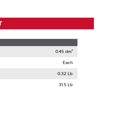
T
0.45 dm³
Each
0.32 Lb
31.5 Lb