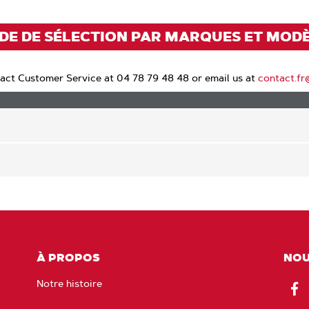
DE DE SÉLECTION PAR MARQUES ET MOD
act Customer Service at 04 78 79 48 48 or email us at
contact.f
À PROPOS
NOU
Notre histoire
Fac