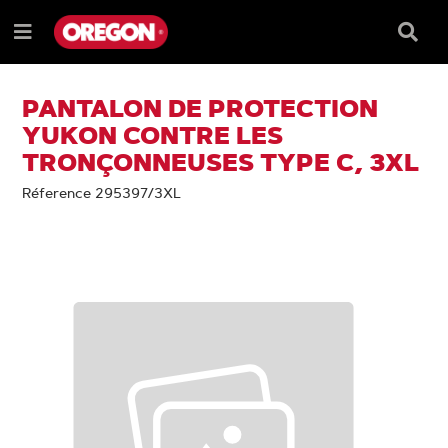
PASSER
PASSER
AU
AU
Barre
Menu
CONTENU
MENU
de
e
DE
reche
NAVIGATION
PANTALON DE PROTECTION
YUKON CONTRE LES
TRONÇONNEUSES TYPE C, 3XL
Réference 295397/3XL