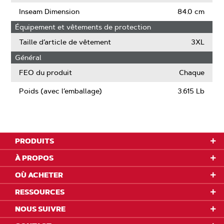
Inseam Dimension
84.0 cm
Équipement et vêtements de protection
Taille d’article de vêtement
3XL
Général
FEO du produit
Chaque
Poids (avec l’emballage)
3.615 Lb
PRODUITS
À PROPOS
OÙ ACHETER
RESSOURCES
NOUS SUIVRE