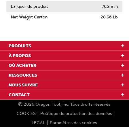
Largeur du produit
76.2 mm
Net Weight Carton
28.56 Lb
PRODUITS
À PROPOS
OÙ ACHETER
RESSOURCES
NOUS SUIVRE
CONTACT
2026
Oregon Tool, Inc.
Tous droits réservés
COOKIES
Politique de protection des données
LEGAL
Paramètres des cookies