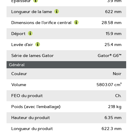
More
Épaisseur
3.9 mm
About
Learn
Largeur
More
Longueur de la lame
622 mm
de
About
Learn
la
Épaisseur
More
Dimensions de l’orifice central
28.58 mm
lame
About
Learn
Longueur
More
Déport
15.9 mm
de
About
Learn
la
Dimensions
More
Levée d’air
25.4 mm
lame
de
About
Learn
l’orifice
Déport
More
Série de lames Gator
Gator® G6™
central
About
Général
Levée
d’air
Couleur
Noir
Volume
5803.07 cm³
FEO du produit
Ch.
Poids (avec l’emballage)
2.18 kg
Hauteur du produit
6.35 mm
Longueur du produit
622.3 mm