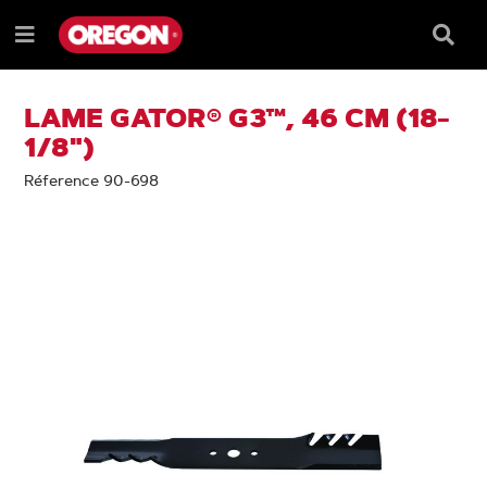
PASSER
PASSER
AU
AU
Barre
Menu
CONTENU
MENU
de
e
DE
reche
NAVIGATION
LAME GATOR® G3™, 46 CM (18-
1/8")
Réference 90-698