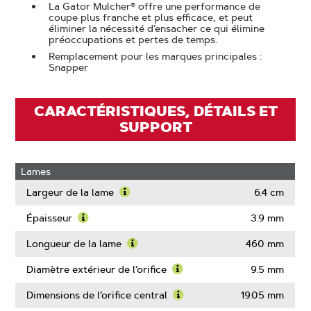
La Gator Mulcher® offre une performance de
coupe plus franche et plus efficace, et peut
éliminer la nécessité d’ensacher ce qui élimine
préoccupations et pertes de temps.
Remplacement pour les marques principales :
Snapper
CARACTÉRISTIQUES, DÉTAILS ET
SUPPORT
Lames
Largeur de la lame
6.4 cm
Learn
More
Épaisseur
3.9 mm
About
Learn
Largeur
More
Longueur de la lame
460 mm
de
About
Learn
la
Épaisseur
More
Diamètre extérieur de l’orifice
9.5 mm
lame
About
Learn
Longueur
More
Dimensions de l’orifice central
19.05 mm
de
About
Learn