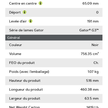
la
Diamètre
More
Centre en centre
65.09 mm
lame
extérieur
About
Learn
de
Dimensions
More
Déport
0
l’orifice
de
About
Learn
l’orifice
Centre
More
Levée d’air
19.1 mm
central
en
About
Learn
centre
Déport
More
Série de lames Gator
Gator® G3™
About
Général
Levée
d’air
Couleur
Noir
Volume
756.35 cm³
FEO du produit
Ch.
Poids (avec l’emballage)
1.07 kg
Hauteur du produit
5.16 mm
Longueur du produit
460.38 mm
Largeur du produit
63.5 mm
Net Weight Carton
14.19 Lb