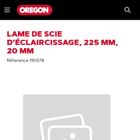
PASSER
PASSER
AU
AU
Barre
Menu
CONTENU
MENU
de
e
DE
reche
NAVIGATION
LAME DE SCIE
D’ÉCLAIRCISSAGE, 225 MM,
20 MM
Réference 110978