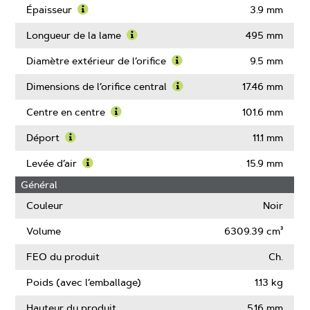
More
Épaisseur
3.9 mm
About
Learn
Largeur
More
Longueur de la lame
495 mm
de
About
Learn
la
Épaisseur
More
Diamètre extérieur de l’orifice
9.5 mm
lame
About
Learn
Longueur
More
Dimensions de l’orifice central
17.46 mm
de
About
Learn
la
Diamètre
More
Centre en centre
101.6 mm
lame
extérieur
About
Learn
de
Dimensions
More
Déport
11.1 mm
l’orifice
de
About
Learn
l’orifice
Centre
More
Levée d’air
15.9 mm
central
en
About
Learn
Général
centre
Déport
More
About
Couleur
Noir
Levée
d’air
Volume
6309.39 cm³
FEO du produit
Ch.
Poids (avec l’emballage)
1.13 kg
Hauteur du produit
5.16 mm