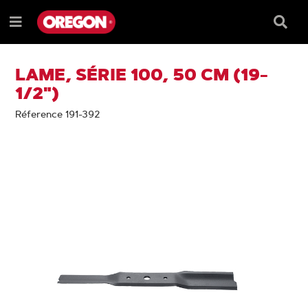
PASSER
PASSER
AU
AU
Barre
Menu
CONTENU
MENU
de
e
DE
reche
NAVIGATION
LAME, SÉRIE 100, 50 CM (19-
1/2")
Réference 191-392