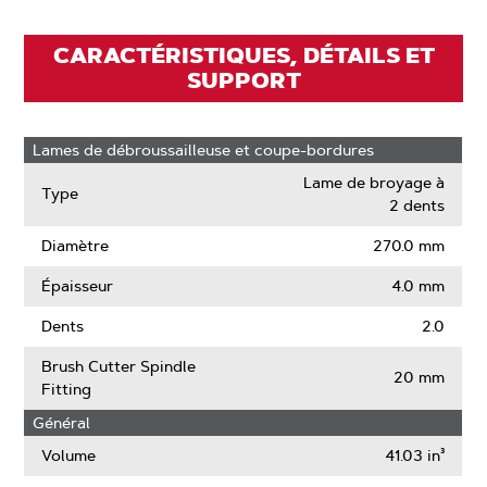
CARACTÉRISTIQUES, DÉTAILS ET
SUPPORT
Lames de débroussailleuse et coupe-bordures
Lame de broyage à
Type
2 dents
Diamètre
270.0 mm
Épaisseur
4.0 mm
Dents
2.0
Brush Cutter Spindle
20 mm
Fitting
Général
Volume
41.03 in³